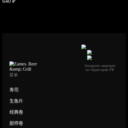
640 ₽
5)
 53
RA
6)
-75-
Instagram запрещен
на территории РФ
菜单
和
建议
zms-
寿司
ru
生鱼片
经典卷
厨师卷