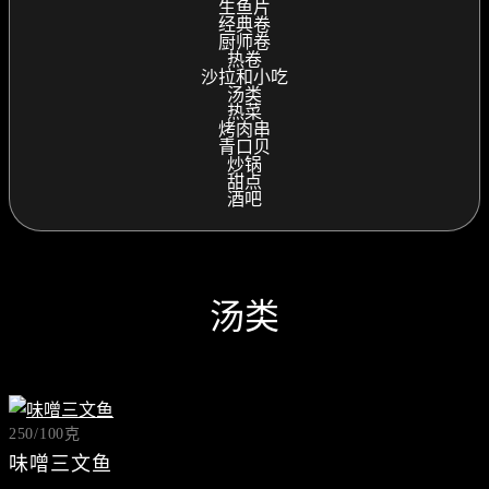
生鱼片
经典卷
厨师卷
热卷
沙拉和小吃
汤类
热菜
烤肉串
青口贝
炒锅
甜点
酒吧
汤类
250/100克
味噌三文鱼