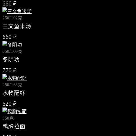
660 ₽
菜
餐
单
厅
250/102克
与
忠
三文鱼米汤
您
诚
660 ₽
订
联
购
系
350/100克
人
冬阴功
RIS
770 ₽
5)
250/168克
水物配虾
 98
620 ₽
S
350克
鸭胸拉面